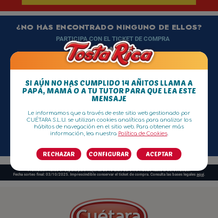
¿NO HAS ENCONTRADO NINGUNO DE ELLOS?
PARTICIPA CON EL TICKET DE COMPRA
SI AÚN NO HAS CUMPLIDO 14 AÑITOS LLAMA A
PAPÁ,
MAMÁ O A TU TUTOR PARA QUE LEA ESTE
MENSAJE
Le informamos que a través de este sitio web gestionado por
CUÉTARA S.L.U.
se utilizan cookies analíticas para analizar los
hábitos de navegación en el sitio web. Para obtener más
información, lea nuestra
Política de Cookies
.
PROMOCIÓN FINALIZADA
RECHAZAR
CONFIGURAR
ACEPTAR
Promoción válida en España para mayores de 18 años del 01/01/2025 hasta el 30/09/2025.
Fecha sorteo final: 03/10/2025. Imprescindible conservar el ticket de compra. Consulta las bases legales
aquí
.