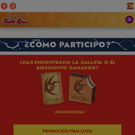
¿CÓMO PARTICIPO?
¿HAS ENCONTRADO LA GALLETA O EL
BIZCOCHITO GANADOR?
¡ENHORABUENA!
PROMOCIÓN FINALIZADA