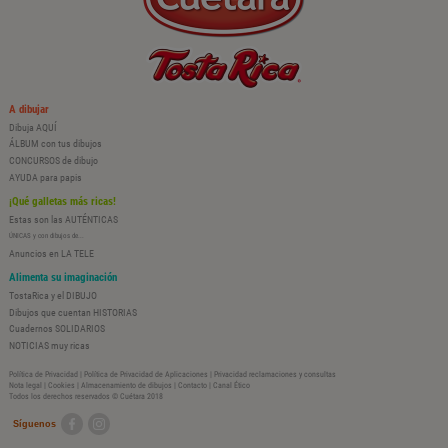
A dibujar
Dibuja AQUÍ
ÁLBUM con tus dibujos
CONCURSOS de dibujo
AYUDA para papis
¡Qué galletas más ricas!
Estas son las AUTÉNTICAS
ÚNICAS y con dibujos de...
Anuncios en LA TELE
Alimenta su imaginación
TostaRica y el DIBUJO
Dibujos que cuentan HISTORIAS
Cuadernos SOLIDARIOS
NOTICIAS muy ricas
Política de Privacidad
|
Política de Privacidad de Aplicaciones
|
Privacidad reclamaciones y consultas
Nota legal
|
Cookies
|
Almacenamiento de dibujos
|
Contacto
|
Canal Ético
Todos los derechos reservados © Cuétara 2018
Síguenos